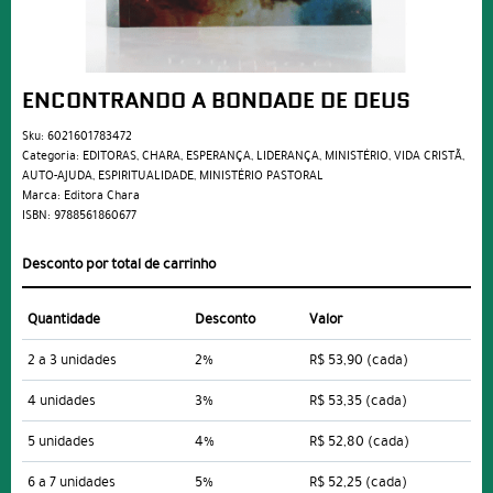
ENCONTRANDO A BONDADE DE DEUS
Sku:
6021601783472
Categoria:
EDITORAS
,
CHARA
,
ESPERANÇA
,
LIDERANÇA
,
MINISTÉRIO
,
VIDA CRISTÃ
,
AUTO-AJUDA
,
ESPIRITUALIDADE
,
MINISTÉRIO PASTORAL
Marca:
Editora Chara
ISBN:
9788561860677
Desconto por total de carrinho
Quantidade
Desconto
Valor
2 a 3 unidades
2%
R$ 53,90
(cada)
4 unidades
3%
R$ 53,35
(cada)
5 unidades
4%
R$ 52,80
(cada)
6 a 7 unidades
5%
R$ 52,25
(cada)