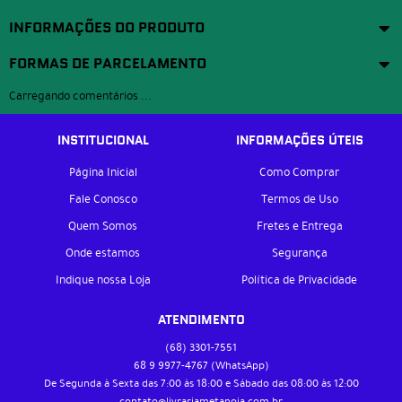
INFORMAÇÕES DO PRODUTO
FORMAS DE PARCELAMENTO
Carregando comentários ...
INSTITUCIONAL
INFORMAÇÕES ÚTEIS
Página Inicial
Como Comprar
Fale Conosco
Termos de Uso
Quem Somos
Fretes e Entrega
Onde estamos
Segurança
Indique nossa Loja
Política de Privacidade
ATENDIMENTO
(68)
3301-7551
68 9
9977-4767
(WhatsApp)
De Segunda à Sexta das 7:00 às 18:00 e Sábado das 08:00 às 12:00
contato@livrariametanoia.com.br