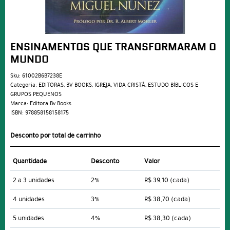
ENSINAMENTOS QUE TRANSFORMARAM O
MUNDO
Sku:
61002B6B7238E
Categoria:
EDITORAS
,
BV BOOKS
,
IGREJA
,
VIDA CRISTÃ
,
ESTUDO BÍBLICOS E
GRUPOS PEQUENOS
Marca:
Editora Bv Books
ISBN:
978858158158175
Desconto por total de carrinho
Quantidade
Desconto
Valor
2 a 3 unidades
2%
R$ 39,10
(cada)
4 unidades
3%
R$ 38,70
(cada)
5 unidades
4%
R$ 38,30
(cada)