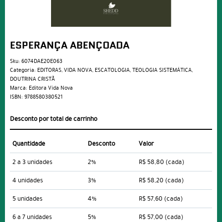
ESPERANÇA ABENÇOADA
Sku:
6074DAE20E063
Categoria:
EDITORAS
,
VIDA NOVA
,
ESCATOLOGIA
,
TEOLOGIA SISTEMÁTICA
,
DOUTRINA CRISTÃ
Marca:
Editora Vida Nova
ISBN:
9788580380521
Desconto por total de carrinho
Quantidade
Desconto
Valor
2 a 3 unidades
2%
R$ 58,80
(cada)
4 unidades
3%
R$ 58,20
(cada)
5 unidades
4%
R$ 57,60
(cada)
6 a 7 unidades
5%
R$ 57,00
(cada)