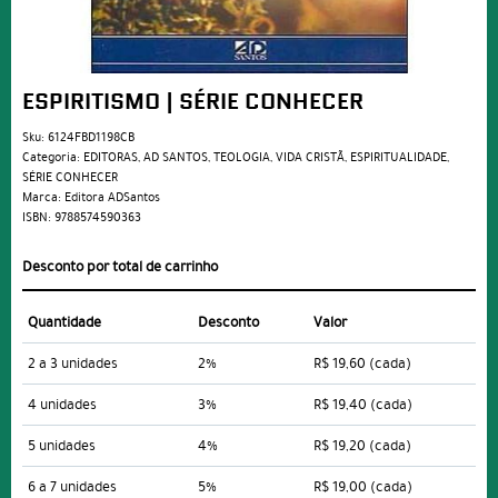
ESPIRITISMO | SÉRIE CONHECER
Sku:
6124FBD1198CB
Categoria:
EDITORAS
,
AD SANTOS
,
TEOLOGIA
,
VIDA CRISTÃ
,
ESPIRITUALIDADE
,
SÉRIE CONHECER
Marca:
Editora ADSantos
ISBN:
9788574590363
Desconto por total de carrinho
Quantidade
Desconto
Valor
2 a 3 unidades
2%
R$ 19,60
(cada)
4 unidades
3%
R$ 19,40
(cada)
5 unidades
4%
R$ 19,20
(cada)
6 a 7 unidades
5%
R$ 19,00
(cada)