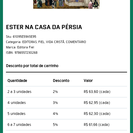
ESTER NA CASA DA PÉRSIA
Sku:
61095E59A5E95
Categoria:
EDITORAS
,
FIEL
,
VIDA CRISTÃ
,
COMENTÁRIO
Marca:
Editora Fiel
ISBN:
9786557230268
Desconto por total de carrinho
Quantidade
Desconto
Valor
2 a 3 unidades
2%
R$ 63,60
(cada)
4 unidades
3%
R$ 62,95
(cada)
5 unidades
4%
R$ 62,30
(cada)
6 a 7 unidades
5%
R$ 61,66
(cada)