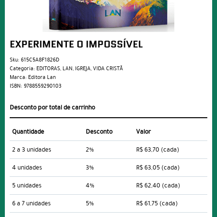
EXPERIMENTE O IMPOSSÍVEL
Sku:
615C5A8F1826D
Categoria:
EDITORAS
,
LAN
,
IGREJA
,
VIDA CRISTÃ
Marca:
Editora Lan
ISBN:
9788559290103
Desconto por total de carrinho
Quantidade
Desconto
Valor
2 a 3 unidades
2%
R$ 63,70
(cada)
4 unidades
3%
R$ 63,05
(cada)
5 unidades
4%
R$ 62,40
(cada)
6 a 7 unidades
5%
R$ 61,75
(cada)