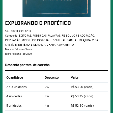
EXPLORANDO O PROFÉTICO
Sku:
6022F499E12B3
Categoria:
EDITORAS
,
PODER DAS PALAVRAS
,
FÉ
,
LOUVOR E ADORAÇÃO
,
INSPIRAÇÃO
,
MINISTÉRIO PASTORAL
,
ESPIRITUALIDADE
,
AUTO-AJUDA
,
VIDA
CRISTÃ
,
MINISTÉRIO
,
LIDERANÇA
,
CHARA
,
AVIVAMENTO
Marca:
Editora Chara
ISBN:
9788561860899
Desconto por total de carrinho
Quantidade
Desconto
Valor
2 a 3 unidades
2%
R$ 53,90
(cada)
4 unidades
3%
R$ 53,35
(cada)
5 unidades
4%
R$ 52,80
(cada)