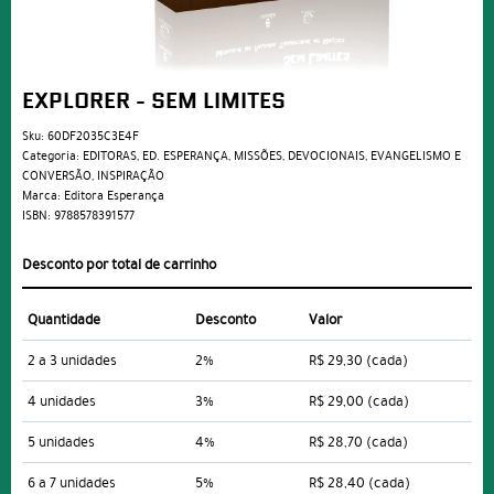
EXPLORER - SEM LIMITES
Sku:
60DF2035C3E4F
Categoria:
EDITORAS
,
ED. ESPERANÇA
,
MISSÕES
,
DEVOCIONAIS
,
EVANGELISMO E
CONVERSÃO
,
INSPIRAÇÃO
Marca:
Editora Esperança
ISBN:
9788578391577
Desconto por total de carrinho
Quantidade
Desconto
Valor
2 a 3 unidades
2%
R$ 29,30
(cada)
4 unidades
3%
R$ 29,00
(cada)
5 unidades
4%
R$ 28,70
(cada)
6 a 7 unidades
5%
R$ 28,40
(cada)