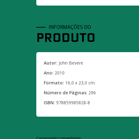
INFORMAÇÕES DO
PRODUTO
Autor:
John Bevere
Ano:
2010
Formato:
16,0 x 23,0 cm.
Número de Páginas
: 296
ISBN:
978859985828-8
Carregando comentários ...