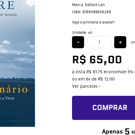
Marca:
Editora Lan
ISBN:
9788599858288
Seja o primeira a avaliar!
Unidade: un
un
R$ 65,00
à vista
R$ 61,75
economize
5%
ou em
6x
de
R$ 12,00
Ver parcelas
COMPRAR
5
Apenas
u