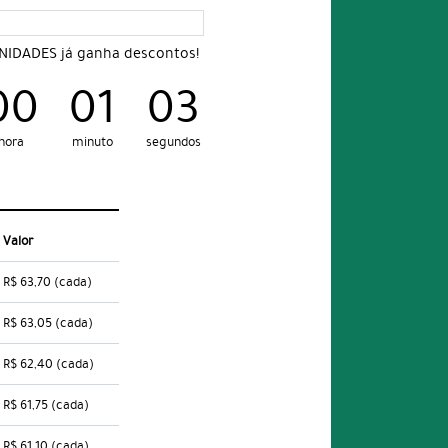
UNIDADES já ganha descontos!
00
01
02
hora
minuto
segundos
Valor
R$ 63,70
(cada)
R$ 63,05
(cada)
R$ 62,40
(cada)
R$ 61,75
(cada)
R$ 61,10
(cada)