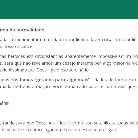
acima da normalidade.
rias, experimentar uma vida extraordinária, fazer coisas extraordi
o nosso alcance.
rias heróicas em circunstâncias aparentemente impossíveis? Em no
is, será que não revelamos um desejo inerente por algo maior na v
io inspirado por Deus... pelo extraordinário.
todos nós fomos “
gerados para algo mais
”, criados de forma extr
nada de transformação. Você é marcado para ter uma vida que u
ária!
trando para que Deus nos criou e como isso se aplica a todas as ár
ado duas vezes como jogador de maior destaque da Liga.)