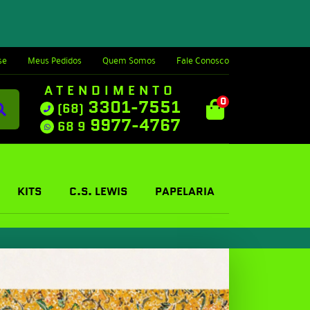
se
Meus Pedidos
Quem Somos
Fale Conosco
ATENDIMENTO
0
3301-7551
(68)
9977-4767
68 9
KITS
C.S. LEWIS
PAPELARIA