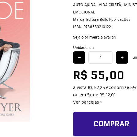
AUTO-AJUDA
VIDA CRISTÃ
MINIST
EMOCIONAL
Marca:
Editora Bello Publicações
ISBN:
9788583210122
Seja o primeira a avaliar!
Unidade: un
un
R$ 55,00
à vista
R$ 52,25
economize
5%
ou em
5x
de
R$ 12,01
Ver parcelas
COMPRAR