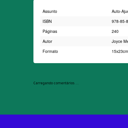
Assunto
Auto-Aju
ISBN
978-85-
Páginas
240
Autor
Joyce M
Formato
15x23c
Carregando comentários ...