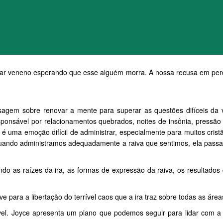
omar veneno esperando que esse alguém morra. A nossa recusa em per
agem sobre renovar a mente para superar as questões difíceis da v
esponsável por relacionamentos quebrados, noites de insônia, pressão
ra é uma emoção difícil de administrar, especialmente para muitos cri
e quando administramos adequadamente a raiva que sentimos, ela pass
do as raízes da ira, as formas de expressão da raiva, os resultados 
ra a libertação do terrível caos que a ira traz sobre todas as área
. Joyce apresenta um plano que podemos seguir para lidar com a i