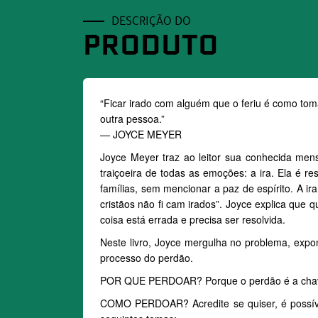
DESCRIÇÃO DO
PRODUTO
“Ficar irado com alguém que o feriu é como t
outra pessoa.”
— JOYCE MEYER
Joyce Meyer traz ao leitor sua conhecida mens
traiçoeira de todas as emoções: a ira. Ela é r
famílias, sem mencionar a paz de espírito. A i
cristãos não fi cam irados”. Joyce explica qu
coisa está errada e precisa ser resolvida.
Neste livro, Joyce mergulha no problema, expon
processo do perdão.
POR QUE PERDOAR? Porque o perdão é a chave pa
COMO PERDOAR? Acredite se quiser, é possível