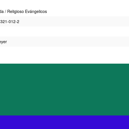
da / Religioso Evángelicos
8321-012-2
eyer
m