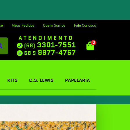
se
Meus Pedidos
Quem Somos
Fale Conosco
ATENDIMENTO
0
3301-7551
(68)
9977-4767
68 9
KITS
C.S. LEWIS
PAPELARIA