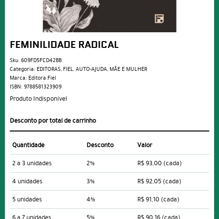
FEMINILIDADE RADICAL
Sku:
609FD5FCD42BB
Categoria:
EDITORAS
,
FIEL
,
AUTO-AJUDA
,
MÃE E MULHER
Marca:
Editora Fiel
ISBN:
9788581323909
Produto Indisponível
Desconto por total de carrinho
Quantidade
Desconto
Valor
2 a 3 unidades
2%
R$ 93,00
(cada)
4 unidades
3%
R$ 92,05
(cada)
5 unidades
4%
R$ 91,10
(cada)
6 a 7 unidades
5%
R$ 90,16
(cada)