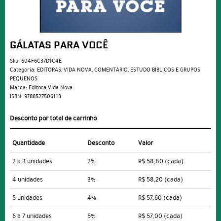
GÁLATAS PARA VOCÊ
Sku:
604F6C37D1C4E
Categoria:
EDITORAS
,
VIDA NOVA
,
COMENTÁRIO
,
ESTUDO BÍBLICOS E GRUPOS
PEQUENOS
Marca:
Editora Vida Nova
ISBN:
9788527506113
Desconto por total de carrinho
Quantidade
Desconto
Valor
2 a 3 unidades
2%
R$ 58,80
(cada)
4 unidades
3%
R$ 58,20
(cada)
5 unidades
4%
R$ 57,60
(cada)
6 a 7 unidades
5%
R$ 57,00
(cada)