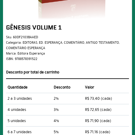
GÊNESIS VOLUME 1
Sku:
60DF2103BAAED
Categoria:
EDITORAS
,
ED. ESPERANÇA
,
COMENTÁRIO
,
ANTIGO TESTAMENTO
,
COMENTÁRIO ESPERANÇA
Marca:
Editora Esperança
ISBN:
9788578391522
Desconto por total de carrinho
Quantidade
Desconto
Valor
2 a 3 unidades
2%
R$ 73,40
(cada)
4 unidades
3%
R$ 72,65
(cada)
5 unidades
4%
R$ 71,90
(cada)
6 a 7 unidades
5%
R$ 71,16
(cada)