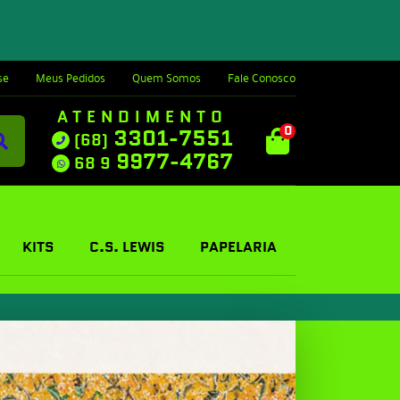
se
Meus Pedidos
Quem Somos
Fale Conosco
ATENDIMENTO
0
3301-7551
(68)
9977-4767
68 9
KITS
C.S. LEWIS
PAPELARIA