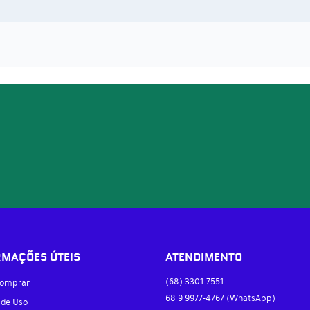
RMAÇÕES ÚTEIS
ATENDIMENTO
(68)
3301-7551
omprar
68 9
9977-4767
(WhatsApp)
 de Uso