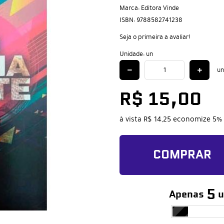
Marca:
Editora Vinde
ISBN:
9788582741238
Seja o primeira a avaliar!
Unidade: un
un
R$ 15,00
à vista
R$ 14,25
economize
5%
COMPRAR
5
Apenas
u