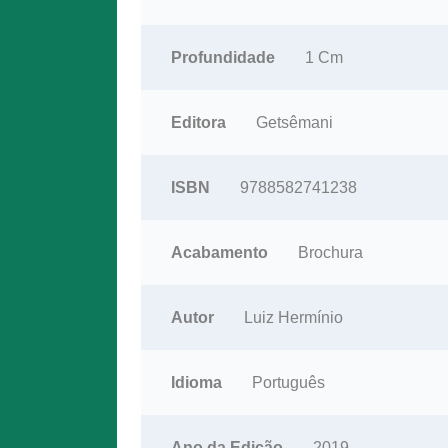
Profundidade
1 Cm
Editora
Getsêmani
ISBN
9788582741238
Acabamento
Brochura
Autor
Luiz Hermínio
Idioma
Português
Ano da Edição
2019