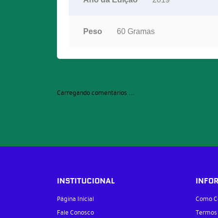
Peso
60 Gramas
Carregando comentários ...
INSTITUCIONAL
INFO
Página Inicial
Como C
Fale Conosco
Termos