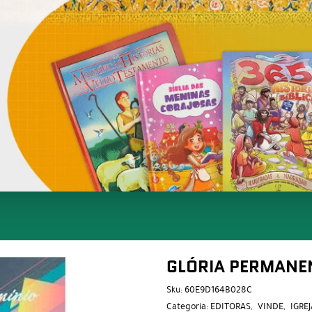
GLÓRIA PERMANE
Sku:
60E9D164B028C
Categoria:
EDITORAS
VINDE
IGREJ