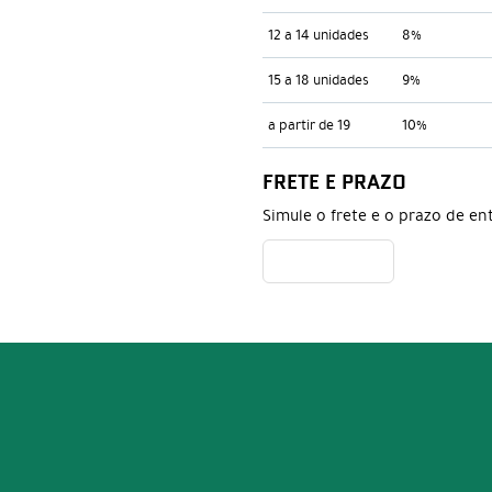
12 a 14 unidades
8%
15 a 18 unidades
9%
a partir de 19
10%
FRETE E PRAZO
Simule o frete e o prazo de en