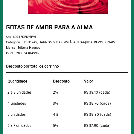
GOTAS DE AMOR PARA A ALMA
Sku:
6074EDE691E91
Categoria:
EDITORAS
,
HAGNOS
,
VIDA CRISTÃ
,
AUTO-AJUDA
,
DEVOCIONAIS
Marca:
Editora Hagnos
ISBN:
9788524304996
Desconto por total de carrinho
Quantidade
Desconto
Valor
2 a 3 unidades
2%
R$ 39,10
(cada)
4 unidades
3%
R$ 38,70
(cada)
5 unidades
4%
R$ 38,30
(cada)
6 a 7 unidades
5%
R$ 37,90
(cada)