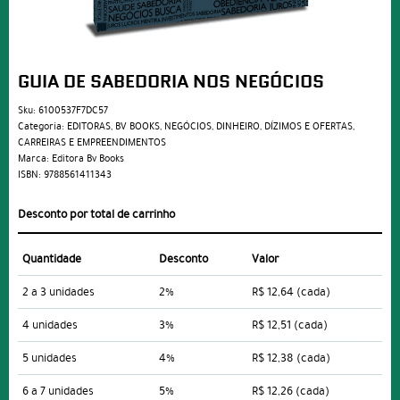
GUIA DE SABEDORIA NOS NEGÓCIOS
Sku:
6100537F7DC57
Categoria:
EDITORAS
,
BV BOOKS
,
NEGÓCIOS
,
DINHEIRO, DÍZIMOS E OFERTAS
,
CARREIRAS E EMPREENDIMENTOS
Marca:
Editora Bv Books
ISBN:
9788561411343
Desconto por total de carrinho
Quantidade
Desconto
Valor
2 a 3 unidades
2%
R$ 12,64
(cada)
4 unidades
3%
R$ 12,51
(cada)
5 unidades
4%
R$ 12,38
(cada)
6 a 7 unidades
5%
R$ 12,26
(cada)