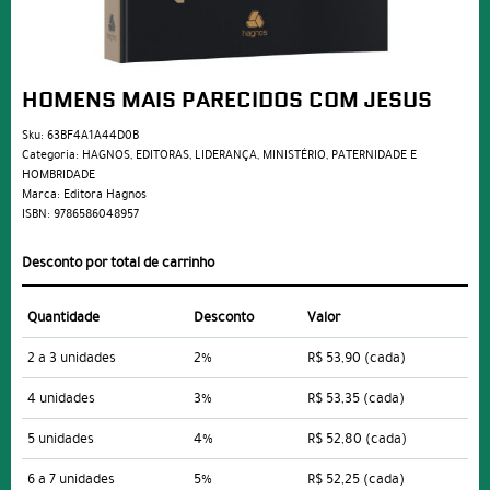
HOMENS MAIS PARECIDOS COM JESUS
Sku:
63BF4A1A44D0B
Categoria:
HAGNOS
,
EDITORAS
,
LIDERANÇA
,
MINISTÉRIO
,
PATERNIDADE E
HOMBRIDADE
Marca:
Editora Hagnos
ISBN:
9786586048957
Desconto por total de carrinho
Quantidade
Desconto
Valor
2 a 3 unidades
2%
R$ 53,90
(cada)
4 unidades
3%
R$ 53,35
(cada)
5 unidades
4%
R$ 52,80
(cada)
6 a 7 unidades
5%
R$ 52,25
(cada)