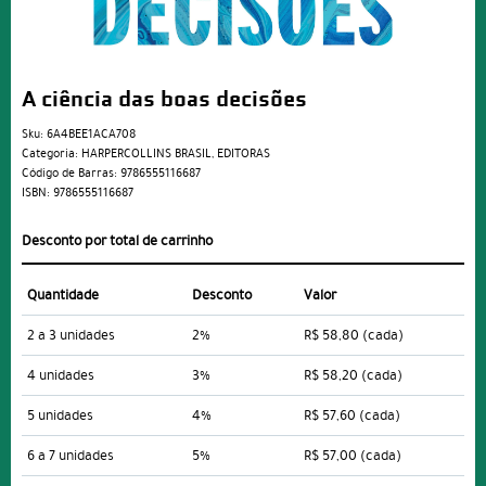
A ciência das boas decisões
Sku:
6A4BEE1ACA708
Categoria:
HARPERCOLLINS BRASIL
,
EDITORAS
Código de Barras:
9786555116687
ISBN:
9786555116687
Desconto por total de carrinho
Quantidade
Desconto
Valor
2 a 3 unidades
2%
R$ 58,80
(cada)
4 unidades
3%
R$ 58,20
(cada)
5 unidades
4%
R$ 57,60
(cada)
6 a 7 unidades
5%
R$ 57,00
(cada)