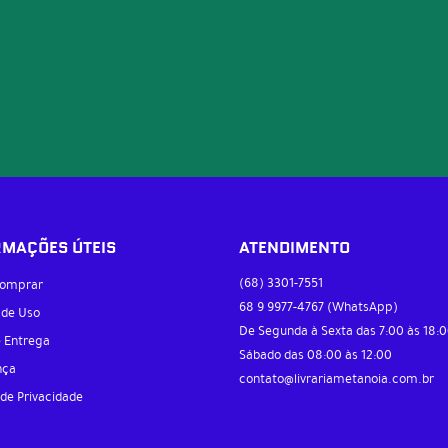
RMAÇÕES ÚTEIS
ATENDIMENTO
(68)
3301-7551
omprar
68 9
9977-4767
(WhatsApp)
 de Uso
De Segunda à Sexta das 7:00 às 18:0
e Entrega
Sábado das 08:00 às 12:00
nça
contato@livrariametanoia.com.br
 de Privacidade