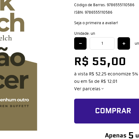
Código de Barras:
9786555110586
ISBN:
9786555110586
Seja o primeira a avaliar!
Unidade: un
un
R$ 55,00
à vista
R$ 52,25
economize
5%
ou em
5x
de
R$ 12,01
Ver parcelas
COMPRAR
5
Apenas
u