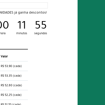
UNIDADES já ganha descontos!
00
11
54
hora
minutos
segundos
Valor
R$ 53,90
(cada)
R$ 53,35
(cada)
R$ 52,80
(cada)
R$ 52,25
(cada)
R$ 51,70
(cada)