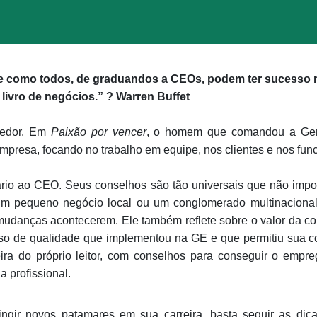
e como todos, de graduandos a CEOs, podem ter sucesso no
livro de negócios.” ? Warren Buffet
cedor. Em
Paixão por vencer
, o homem que comandou a Gene
presa, focando no trabalho em equipe, nos clientes e nos funci
ário ao CEO. Seus conselhos são tão universais que não imp
um pequeno negócio local ou um conglomerado multinacional. 
 mudanças acontecerem. Ele também reflete sobre o valor da con
o de qualidade que implementou na GE e que permitiu sua co
ra do próprio leitor, com conselhos para conseguir o empr
a profissional.
atingir novos patamares em sua carreira, basta seguir as di