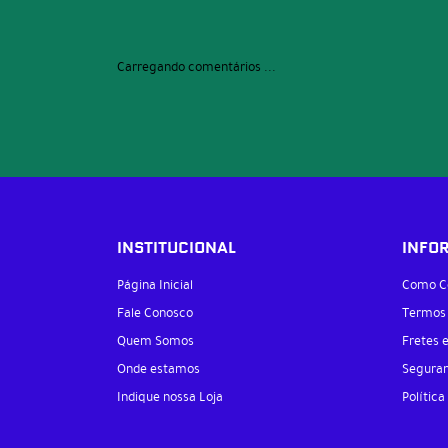
Carregando comentários ...
INSTITUCIONAL
INFO
Página Inicial
Como C
Fale Conosco
Termos
Quem Somos
Fretes 
Onde estamos
Segura
Indique nossa Loja
Política