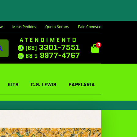
se
Meus Pedidos
Quem Somos
Fale Conosco
ATENDIMENTO
0
3301-7551
(68)
9977-4767
68 9
KITS
C.S. LEWIS
PAPELARIA