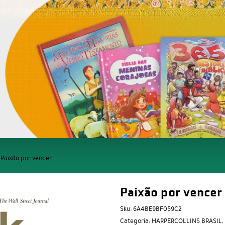
Paixão por vencer
Paixão por vencer
Sku:
6A4BE9BF059C2
Categoria:
HARPERCOLLINS BRASIL