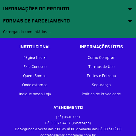
INFORMAÇÕES DO PRODUTO
FORMAS DE PARCELAMENTO
Carregando comentários ...
INSTITUCIONAL
INFORMAÇÕES ÚTEIS
Página Inicial
Como Comprar
Fale Conosco
Termos de Uso
Quem Somos
Fretes e Entrega
Onde estamos
Segurança
Indique nossa Loja
Política de Privacidade
ATENDIMENTO
(68)
3301-7551
68 9
9977-4767
(WhatsApp)
De Segunda à Sexta das 7:00 às 18:00 e Sábado das 08:00 às 12:00
contato@livrariametanoia.com.br