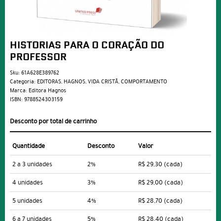
HISTORIAS PARA O CORAÇÃO DO
PROFESSOR
Sku:
61A628E389762
Categoria:
EDITORAS
,
HAGNOS
,
VIDA CRISTÃ
,
COMPORTAMENTO
Marca:
Editora Hagnos
ISBN:
9788524303159
Desconto por total de carrinho
Quantidade
Desconto
Valor
2 a 3 unidades
2%
R$ 29,30
(cada)
4 unidades
3%
R$ 29,00
(cada)
5 unidades
4%
R$ 28,70
(cada)
6 a 7 unidades
5%
R$ 28,40
(cada)