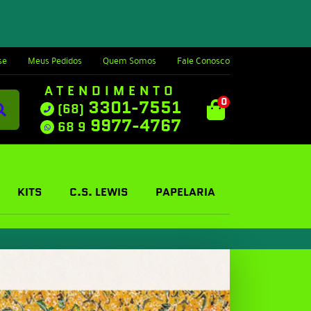
se
Meus Pedidos
Quem Somos
Fale Conosco
ATENDIMENTO
0
3301-7551
(68)
9977-4767
68 9
KITS
C.S. LEWIS
PAPELARIA