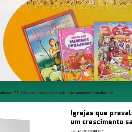
valecem: 25 princípios para um crescimento saudável e equilibrado
Igrejas que preva
um crescimento sa
Sku:
61E1E21E9B3BC