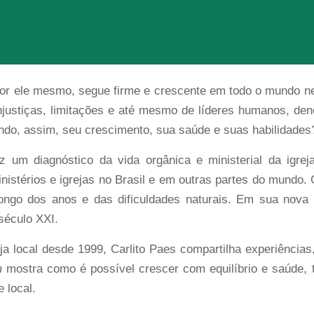
por ele mesmo, segue firme e crescente em todo o mundo n
injustiças, limitações e até mesmo de líderes humanos, d
ndo, assim, seu crescimento, sua saúde e suas habilidades
az um diagnóstico da vida orgânica e ministerial da igrej
stérios e igrejas no Brasil e em outras partes do mundo. 
ongo dos anos e das dificuldades naturais. Em sua nova 
 século XXI.
local desde 1999, Carlito Paes compartilha experiências, 
m
mostra como é possível crescer com equilíbrio e saúde, t
 local.