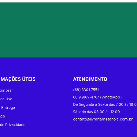
RMAÇÕES ÚTEIS
ATENDIMENTO
(68)
3301-7551
omprar
68 9
9977-4767
(WhatsApp)
 de Uso
De Segunda à Sexta das 7:00 às 18:0
e Entrega
Sábado das 08:00 às 12:00
nça
contato@livrariametanoia.com.br
 de Privacidade