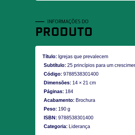
INFORMAÇÕES DO
PRODUTO
Título:
Igrejas que prevalecem
Subtítulo:
25 princípios para um crescimen
Código:
9788538301400
Dimensões:
14 × 21 cm
Páginas:
184
Acabamento:
Brochura
Peso:
190 g
ISBN:
9788538301400
Categoria:
Liderança