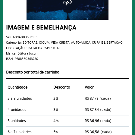
IMAGEM E SEMELHANÇA
Sku:
60940035831F3
Categoria:
EDITORAS
,
JOCUM
,
VIDA CRISTÃ
,
AUTO-AJUDA
,
CURA E LIBERTAÇÃO
,
LIBERTAÇÃO E BATALHA ESPIRITUAL
Marca:
Editora Jocum
ISBN:
9788560363780
Desconto por total de carrinho
Quantidade
Desconto
Valor
2 a 3 unidades
2%
R$ 37,73
(cada)
4 unidades
3%
R$ 37,34
(cada)
5 unidades
4%
R$ 36,96
(cada)
6 a 7 unidades
5%
R$ 36,58
(cada)