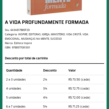
A VIDA PROFUNDAMENTE FORMADA
Sku:
6434817B85F2D
Categoria:
INSPIRE
,
EDITORAS
,
IGREJA
,
MINISTÉRIO
,
VIDA CRISTÃ
,
VIDA
EMOCIONAL
,
MUDANÇAS NA MENTE
,
SUCESSO
Marca:
Editora Inspire
ISBN:
9788577081301
Desconto por total de carrinho
Quantidade
Desconto
Valor
2 a 3 unidades
2%
R$ 73,50
(cada)
4 unidades
3%
R$ 72,75
(cada)
5 unidades
4%
R$ 72,00
(cada)
6 a 7 unidades
5%
R$ 71,25
(cada)