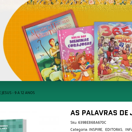
JESUS - 9 A 12 ANOS
AS PALAVRAS DE 
Sku:
639BE868A670C
Categoria:
INSPIRE
EDITORAS
INF