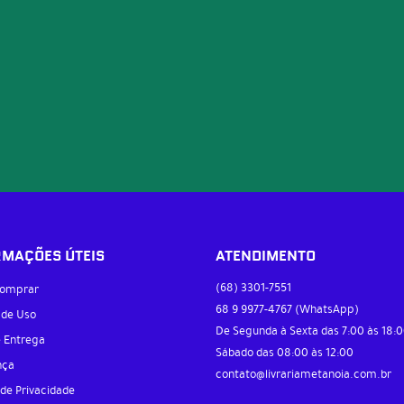
RMAÇÕES ÚTEIS
ATENDIMENTO
(68)
3301-7551
omprar
68 9
9977-4767
(WhatsApp)
 de Uso
De Segunda à Sexta das 7:00 às 18:0
e Entrega
Sábado das 08:00 às 12:00
nça
contato@livrariametanoia.com.br
 de Privacidade