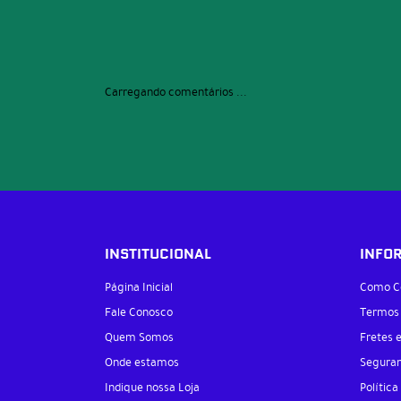
Carregando comentários ...
INSTITUCIONAL
INFO
Página Inicial
Como C
Fale Conosco
Termos
Quem Somos
Fretes 
Onde estamos
Segura
Indique nossa Loja
Política