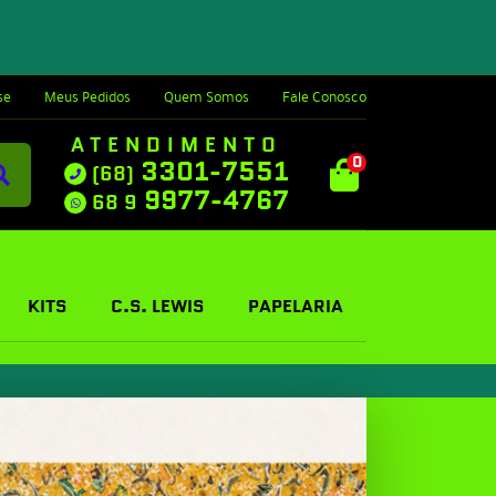
se
Meus Pedidos
Quem Somos
Fale Conosco
ATENDIMENTO
0
3301-7551
(68)
9977-4767
68 9
KITS
C.S. LEWIS
PAPELARIA