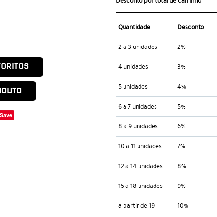
Desconto por total de carrinho
Quantidade
Desconto
2 a 3 unidades
2%
VORITOS
4 unidades
3%
5 unidades
4%
ODUTO
6 a 7 unidades
5%
Save
8 a 9 unidades
6%
10 a 11 unidades
7%
12 a 14 unidades
8%
15 a 18 unidades
9%
a partir de 19
10%