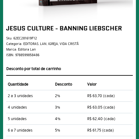
JESUS CULTURE - BANNING LIEBSCHER
Sku:
62EC281619F12
Categoria:
EDITORAS
,
LAN
,
IGREJA
,
VIDA CRISTÃ
Marca:
Editora Lan
ISBN:
9788599858486
Desconto por total de carrinho
Quantidade
Desconto
Valor
2 a 3 unidades
2%
R$ 63,70
(cada)
4 unidades
3%
R$ 63,05
(cada)
5 unidades
4%
R$ 62,40
(cada)
6 a 7 unidades
5%
R$ 61,75
(cada)