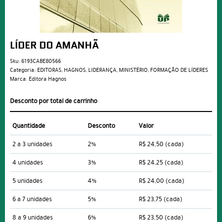
LÍDER DO AMANHÃ
Sku:
6193CABE80566
Categoria:
EDITORAS
,
HAGNOS
,
LIDERANÇA
,
MINISTÉRIO
,
FORMAÇÃO DE LÍDERES
Marca:
Editora Hagnos
Desconto por total de carrinho
Quantidade
Desconto
Valor
2 a 3 unidades
2%
R$ 24,50
(cada)
4 unidades
3%
R$ 24,25
(cada)
5 unidades
4%
R$ 24,00
(cada)
6 a 7 unidades
5%
R$ 23,75
(cada)
8 a 9 unidades
6%
R$ 23,50
(cada)