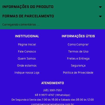
INFORMAÇÕES DO PRODUTO
FORMAS DE PARCELAMENTO
Carregando comentários ...
INSTITUCIONAL
INFORMAÇÕES ÚTEIS
Página Inicial
Como Comprar
Fale Conosco
Termos de Uso
Quem Somos
Fretes e Entrega
Onde estamos
Segurança
Indique nossa Loja
Política de Privacidade
ATENDIMENTO
(68)
3301-7551
68 9
9977-4767
(WhatsApp)
De Segunda à Sexta das 7:00 às 18:00 e Sábado das 08:00 às 12:00
contato@livrariametanoia.com.br