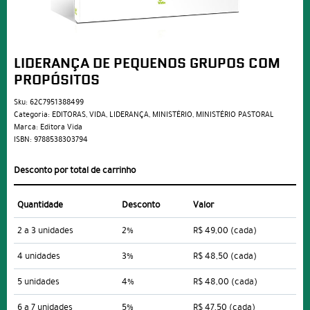
LIDERANÇA DE PEQUENOS GRUPOS COM
PROPÓSITOS
Sku:
62C7951388499
Categoria:
EDITORAS
,
VIDA
,
LIDERANÇA
,
MINISTÉRIO
,
MINISTÉRIO PASTORAL
Marca:
Editora Vida
ISBN:
9788538303794
Desconto por total de carrinho
Quantidade
Desconto
Valor
2 a 3 unidades
2%
R$ 49,00
(cada)
4 unidades
3%
R$ 48,50
(cada)
5 unidades
4%
R$ 48,00
(cada)
6 a 7 unidades
5%
R$ 47,50
(cada)