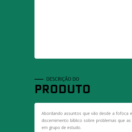
DESCRIÇÃO DO
PRODUTO
Abordando assuntos que vão desde a fofoca e 
discernimento bíblico sobre problemas que as 
em grupo de estudo.