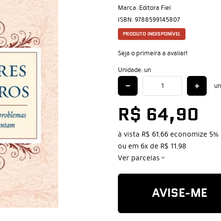
Marca:
Editora Fiel
ISBN:
9788599145807
PRODUTO INDISPONÍVEL
Seja o primeira a avaliar!
Unidade: un
un
R$ 64,90
à vista
R$ 61,66
economize
5%
ou em
6x
de
R$ 11,98
Ver parcelas
AVISE-ME