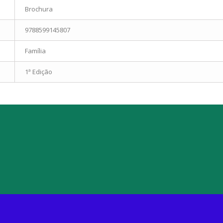
Brochura
9788599145807
Família
1ª Edição