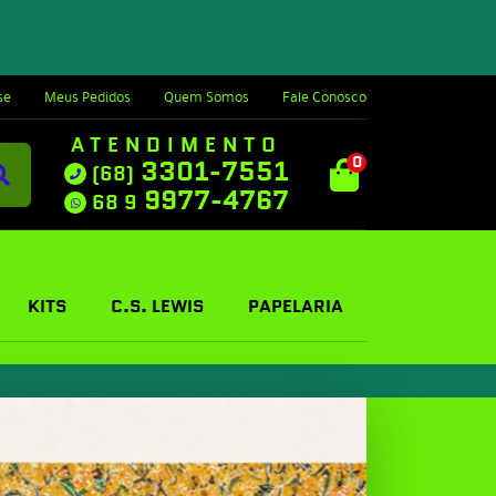
se
Meus Pedidos
Quem Somos
Fale Conosco
ATENDIMENTO
0
3301-7551
(68)
9977-4767
68 9
KITS
C.S. LEWIS
PAPELARIA