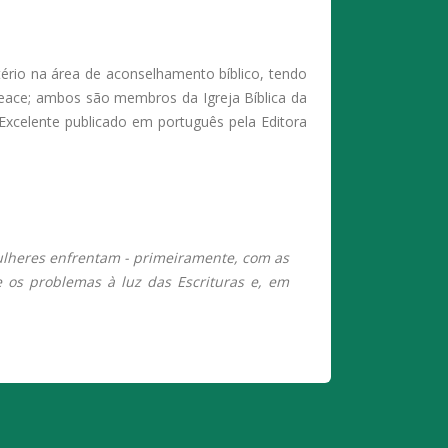
rio na área de aconselhamento bíblico, tendo
Peace; ambos são membros da Igreja Bíblica da
 Excelente publicado em português pela Editora
ulheres enfrentam - primeiramente, com as
 os problemas à luz das Escrituras e, em