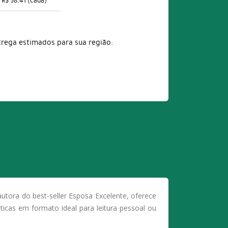
R$ 58,41
(cada)
trega estimados para sua região:
tora do best-seller Esposa Excelente, oferece
ticas em formato ideal para leitura pessoal ou