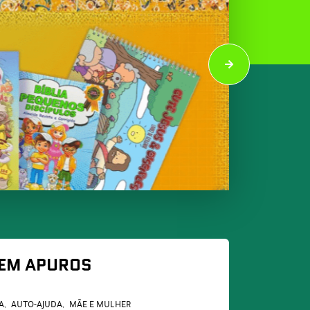
 EM APUROS
A
AUTO-AJUDA
MÃE E MULHER