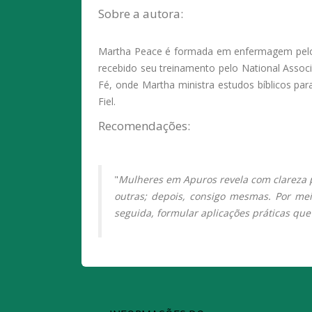
Sobre a autora:
Martha Peace é formada em enfermagem pelo G
recebido seu treinamento pelo National Assoc
Fé, onde Martha ministra estudos bíblicos par
Fiel.
Recomendações:
"
Mulheres em Apuros revela com clareza 
outras; depois, consigo mesmas. Por mei
seguida, formular aplicações práticas que