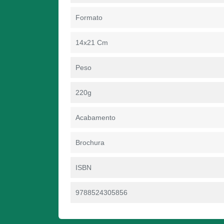
Formato
14x21 Cm
Peso
220g
Acabamento
Brochura
ISBN
9788524305856