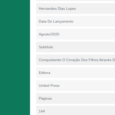
Hernandes Dias Lopes
Data Do Lançamento
Agosto/2020
Subtítulo
Conquistando O Coração Dos Filhos Através 
Editora
United Press
Páginas
144