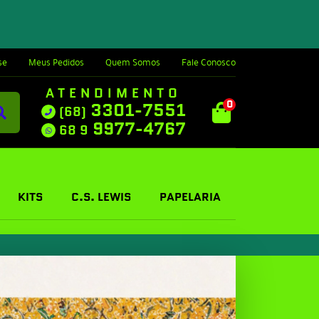
se
Meus Pedidos
Quem Somos
Fale Conosco
ATENDIMENTO
0
3301-7551
(68)
9977-4767
68 9
KITS
C.S. LEWIS
PAPELARIA