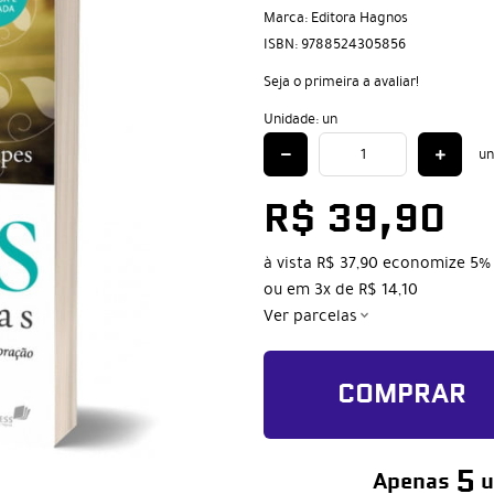
Marca:
Editora Hagnos
ISBN:
9788524305856
Seja o primeira a avaliar!
Unidade: un
un
R$ 39,90
à vista
R$ 37,90
economize
5%
ou em
3x
de
R$ 14,10
Ver parcelas
COMPRAR
5
Apenas
u