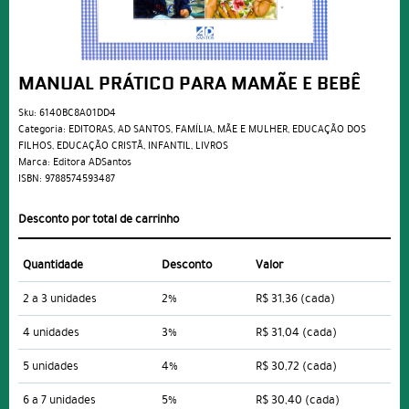
MANUAL PRÁTICO PARA MAMÃE E BEBÊ
Sku:
6140BC8A01DD4
Categoria:
EDITORAS
,
AD SANTOS
,
FAMÍLIA
,
MÃE E MULHER
,
EDUCAÇÃO DOS
FILHOS
,
EDUCAÇÃO CRISTÃ
,
INFANTIL
,
LIVROS
Marca:
Editora ADSantos
ISBN:
9788574593487
Desconto por total de carrinho
Quantidade
Desconto
Valor
2 a 3 unidades
2%
R$ 31,36
(cada)
4 unidades
3%
R$ 31,04
(cada)
5 unidades
4%
R$ 30,72
(cada)
6 a 7 unidades
5%
R$ 30,40
(cada)