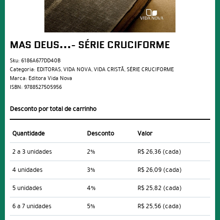
MAS DEUS...- SÉRIE CRUCIFORME
Sku:
6186A677DD40B
Categoria:
EDITORAS
,
VIDA NOVA
,
VIDA CRISTÃ
,
SÉRIE CRUCIFORME
Marca:
Editora Vida Nova
ISBN:
9788527505956
Desconto por total de carrinho
Quantidade
Desconto
Valor
2 a 3 unidades
2%
R$ 26,36
(cada)
4 unidades
3%
R$ 26,09
(cada)
5 unidades
4%
R$ 25,82
(cada)
6 a 7 unidades
5%
R$ 25,56
(cada)