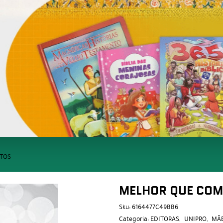
TOS
MELHOR QUE COM
Sku:
6164477C49BB6
Categoria:
EDITORAS
UNIPRO
MÃE