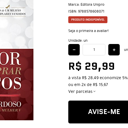
Marca:
Editora Unipro
ISBN:
9788578608071
PRODUTO INDISPONÍVEL
Seja o primeira a avaliar!
Unidade: un
un
R$ 29,99
à vista
R$ 28,49
economize
5%
ou em
2x
de
R$ 15,67
Ver parcelas
AVISE-ME