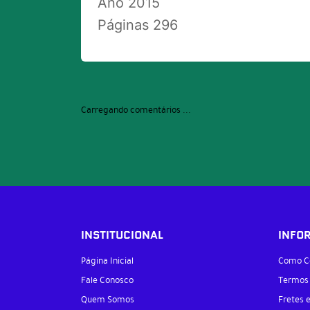
Ano 2015
Páginas 296
Carregando comentários ...
INSTITUCIONAL
INFO
Página Inicial
Como C
Fale Conosco
Termos
Quem Somos
Fretes 