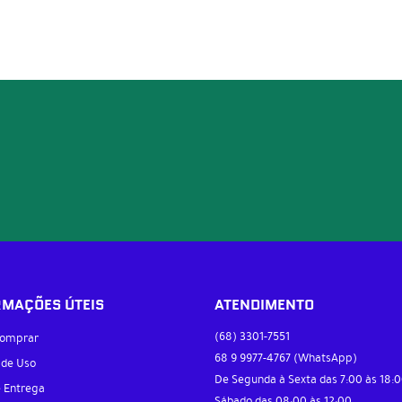
RMAÇÕES ÚTEIS
ATENDIMENTO
(68)
3301-7551
omprar
68 9
9977-4767
(WhatsApp)
 de Uso
De Segunda à Sexta das 7:00 às 18:0
e Entrega
Sábado das 08:00 às 12:00