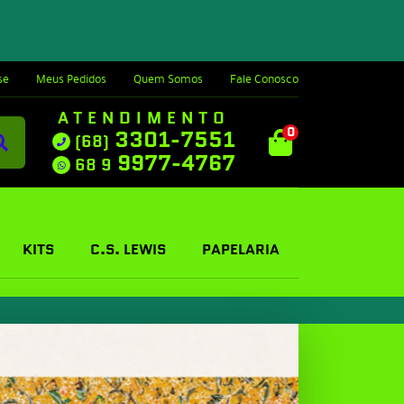
se
Meus Pedidos
Quem Somos
Fale Conosco
ATENDIMENTO
0
3301-7551
(68)
9977-4767
68 9
KITS
C.S. LEWIS
PAPELARIA