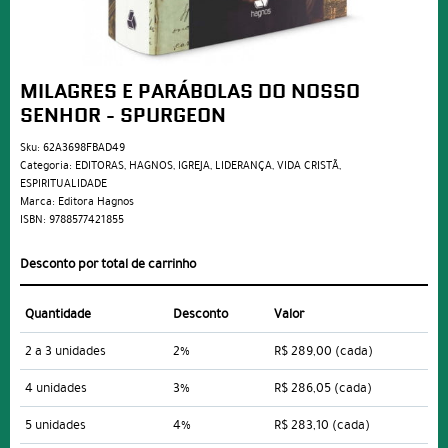
MILAGRES E PARÁBOLAS DO NOSSO
SENHOR - SPURGEON
Sku:
62A3698FBAD49
Categoria:
EDITORAS
,
HAGNOS
,
IGREJA
,
LIDERANÇA
,
VIDA CRISTÃ
,
ESPIRITUALIDADE
Marca:
Editora Hagnos
ISBN:
9788577421855
Desconto por total de carrinho
Quantidade
Desconto
Valor
2 a 3 unidades
2%
R$ 289,00
(cada)
4 unidades
3%
R$ 286,05
(cada)
5 unidades
4%
R$ 283,10
(cada)