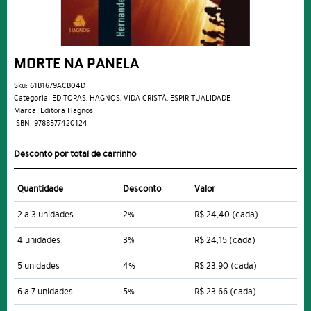
MORTE NA PANELA
Sku:
61B1679ACB04D
Categoria:
EDITORAS
,
HAGNOS
,
VIDA CRISTÃ
,
ESPIRITUALIDADE
Marca:
Editora Hagnos
ISBN:
9788577420124
Desconto por total de carrinho
Quantidade
Desconto
Valor
2 a 3 unidades
2%
R$ 24,40
(cada)
4 unidades
3%
R$ 24,15
(cada)
5 unidades
4%
R$ 23,90
(cada)
6 a 7 unidades
5%
R$ 23,66
(cada)