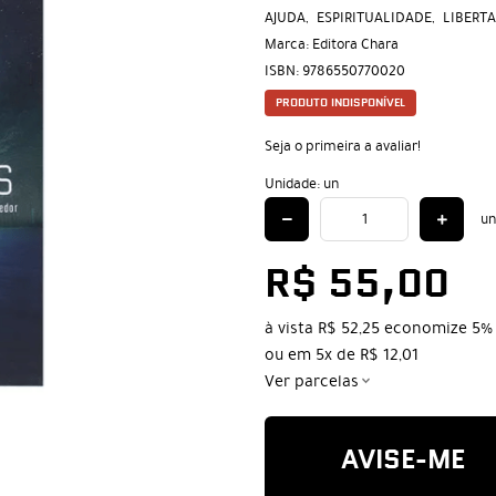
AJUDA
ESPIRITUALIDADE
LIBERTA
Marca:
Editora Chara
ISBN:
9786550770020
PRODUTO INDISPONÍVEL
Seja o primeira a avaliar!
Unidade: un
un
R$ 55,00
à vista
R$ 52,25
economize
5%
ou em
5x
de
R$ 12,01
Ver parcelas
AVISE-ME