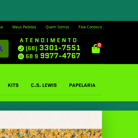
se
Meus Pedidos
Quem Somos
Fale Conosco
ATENDIMENTO
0
3301-7551
(68)
9977-4767
68 9
KITS
C.S. LEWIS
PAPELARIA