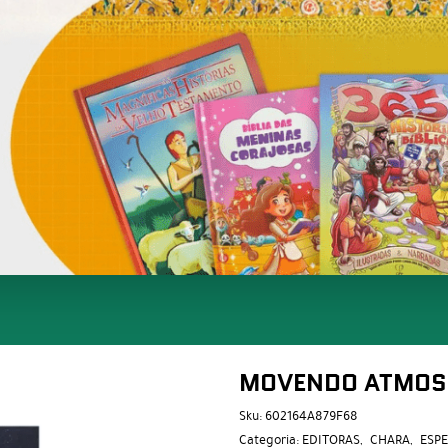
MOVENDO ATMOS
Sku:
602164A879F68
Categoria:
EDITORAS
CHARA
ESP