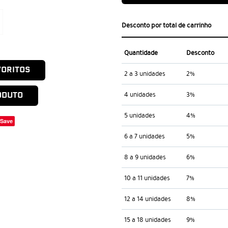
Desconto por total de carrinho
Quantidade
Desconto
VORITOS
2 a 3 unidades
2%
4 unidades
3%
ODUTO
5 unidades
4%
Save
6 a 7 unidades
5%
8 a 9 unidades
6%
10 a 11 unidades
7%
12 a 14 unidades
8%
15 a 18 unidades
9%