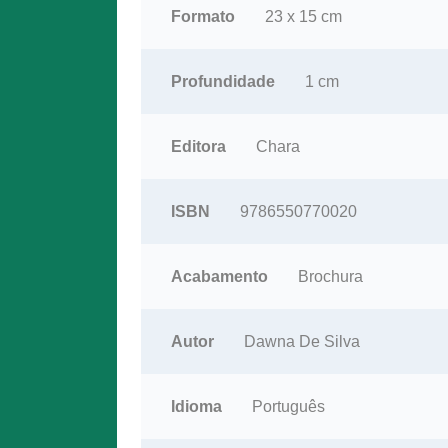
Formato
23 x 15 cm
Profundidade
1 cm
Editora
Chara
ISBN
9786550770020
Acabamento
Brochura
Autor
Dawna De Silva
Idioma
Português