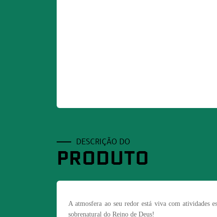
DESCRIÇÃO DO
PRODUTO
A atmosfera ao seu redor está viva com atividades e
sobrenatural do Reino de Deus!