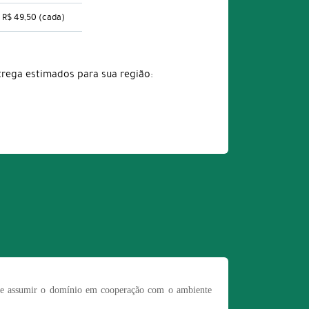
R$ 49,50
(cada)
trega estimados para sua região:
 pode assumir o domínio em cooperação com o ambiente