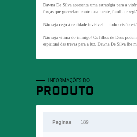
Dawna De Silva apresenta uma estratégia para a vitória
forças que guerreiam contra sua mente, família e regi
Não seja cego à realidade invisível — todo cristão est
Não seja vítima do inimigo! Os filhos de Deus podem 
espiritual das trevas para a luz. Dawna De Silva lhe 
INFORMAÇÕES DO
PRODUTO
Paginas
189