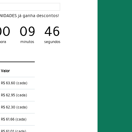
UNIDADES já ganha descontos!
00
09
45
hora
minutos
segundos
Valor
R$ 63,60
(cada)
R$ 62,95
(cada)
R$ 62,30
(cada)
R$ 61,66
(cada)
R$ 61,01
(cada)