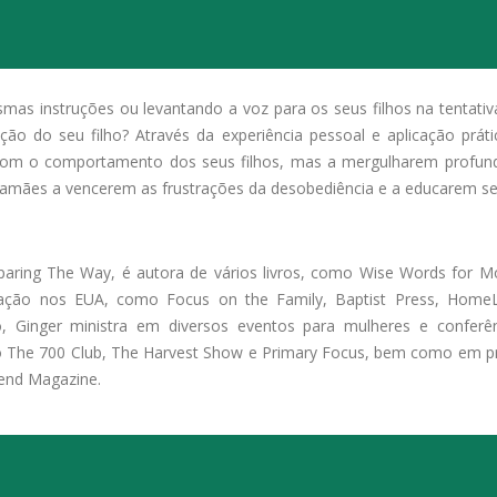
as instruções ou levantando a voz para os seus filhos na tentati
ão do seu filho? Através da experiência pessoal e aplicação prát
om o comportamento dos seus filhos, mas a mergulharem profund
mães a vencerem as frustrações da desobediência e a educarem seus
paring The Way, é autora de vários livros, como Wise Words for 
cação nos EUA, como Focus on the Family, Baptist Press, Hom
, Ginger ministra em diversos eventos para mulheres e conferê
 The 700 Club, The Harvest Show e Primary Focus, bem como em pro
kend Magazine.