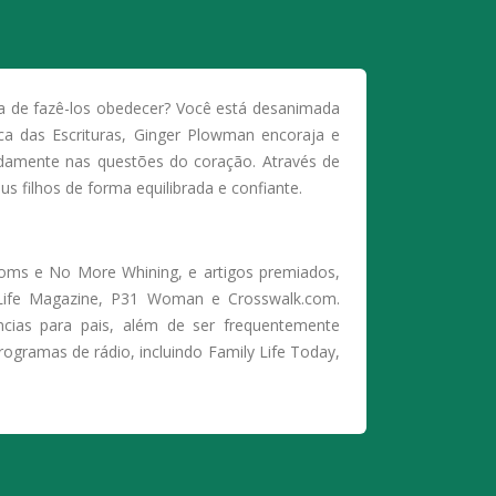
va de fazê-los obedecer? Você está desanimada
ica das Escrituras, Ginger Plowman encoraja e
amente nas questões do coração. Através de
 filhos de forma equilibrada e confiante.
Moms e No More Whining, e artigos premiados,
eLife Magazine, P31 Woman e Crosswalk.com.
ncias para pais, além de ser frequentemente
gramas de rádio, incluindo Family Life Today,