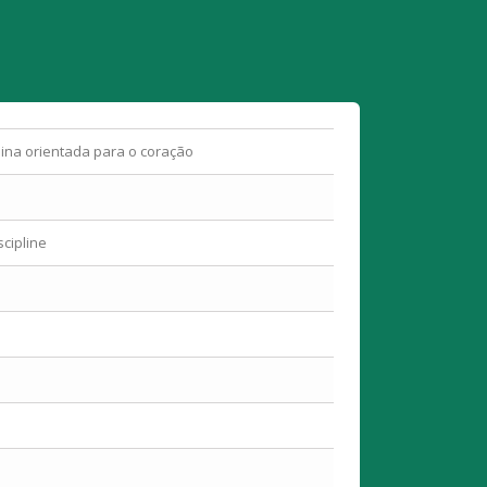
lina orientada para o coração
scipline