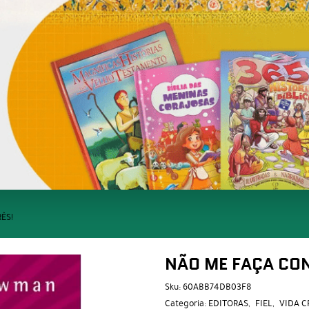
ÊS!
NÃO ME FAÇA CON
Sku:
60ABB74DB03F8
Categoria:
EDITORAS
FIEL
VIDA C