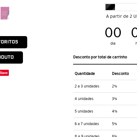
A partir de 2 
00
VORITOS
dia
ODUTO
Desconto por total de carrinho
Save
Quantidade
Desconto
2 a 3 unidades
2%
4 unidades
3%
5 unidades
4%
6 a 7 unidades
5%
8 a 9 unidades
6%