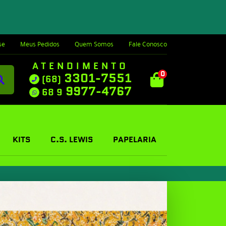
se
Meus Pedidos
Quem Somos
Fale Conosco
ATENDIMENTO
0
3301-7551
(68)
9977-4767
68 9
KITS
C.S. LEWIS
PAPELARIA