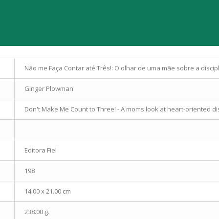
Não me Faça Contar até Três!: O olhar de uma mãe sobre a discip
Ginger Plowman
Don't Make Me Count to Three! - A moms look at heart-oriented di
Editora Fiel
198
14.00 x 21.00 cm
238.00 g.