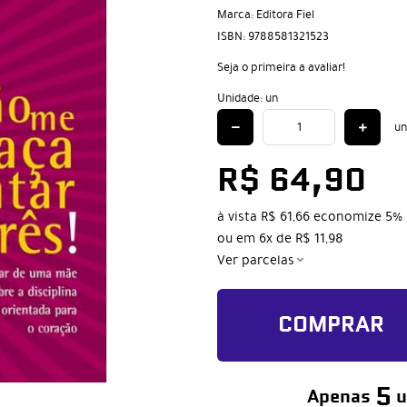
Marca:
Editora Fiel
ISBN:
9788581321523
Seja o primeira a avaliar!
Unidade: un
un
R$ 64,90
à vista
R$ 61,66
economize
5%
ou em
6x
de
R$ 11,98
Ver parcelas
COMPRAR
5
Apenas
u