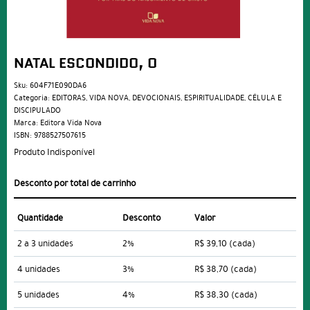
NATAL ESCONDIDO, O
Sku:
604F71E090DA6
Categoria:
EDITORAS
,
VIDA NOVA
,
DEVOCIONAIS
,
ESPIRITUALIDADE
,
CÉLULA E
DISCIPULADO
Marca:
Editora Vida Nova
ISBN:
9788527507615
Produto Indisponível
Desconto por total de carrinho
Quantidade
Desconto
Valor
2 a 3 unidades
2%
R$ 39,10
(cada)
4 unidades
3%
R$ 38,70
(cada)
5 unidades
4%
R$ 38,30
(cada)