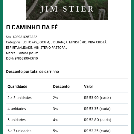
O CAMINHO DA FÉ
Sku:
6099A1C9F2A22
Categoria:
EDITORAS
,
JOCUM
,
LIDERANÇA
,
MINISTÉRIO
,
VIDA CRISTÃ
,
ESPIRITUALIDADE
,
MINISTÉRIO PASTORAL
Marca:
Editora Jocum
ISBN:
9786599043710
Desconto por total de carrinho
Quantidade
Desconto
Valor
2 a 3 unidades
2%
R$ 53,90
(cada)
4 unidades
3%
R$ 53,35
(cada)
5 unidades
4%
R$ 52,80
(cada)
6 a 7 unidades
5%
R$ 52,25
(cada)