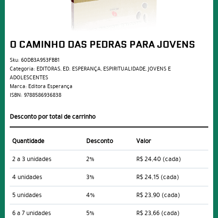
O CAMINHO DAS PEDRAS PARA JOVENS
Sku:
60DB3A953FBB1
Categoria:
EDITORAS
,
ED. ESPERANÇA
,
ESPIRITUALIDADE
,
JOVENS E
ADOLESCENTES
Marca:
Editora Esperança
ISBN:
9788586936838
Desconto por total de carrinho
Quantidade
Desconto
Valor
2 a 3 unidades
2%
R$ 24,40
(cada)
4 unidades
3%
R$ 24,15
(cada)
5 unidades
4%
R$ 23,90
(cada)
6 a 7 unidades
5%
R$ 23,66
(cada)