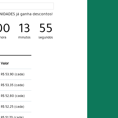
UNIDADES já ganha descontos!
00
13
54
hora
minutos
segundos
Valor
R$ 53,90
(cada)
R$ 53,35
(cada)
R$ 52,80
(cada)
R$ 52,25
(cada)
R$ 51,70
(cada)