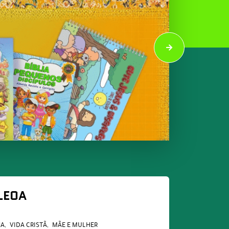
LEOA
JA
VIDA CRISTÃ
MÃE E MULHER