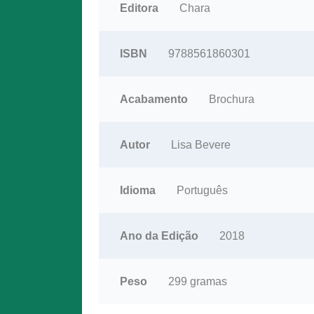
Editora
Chara
ISBN
9788561860301
Acabamento
Brochura
Autor
Lisa Bevere
Idioma
Português
Ano da Edição
2018
Peso
299 gramas