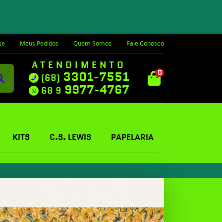
se
Meus Pedidos
Quem Somos
Fale Conosco
ATENDIMENTO
0
3301-7551
(68)
9977-4767
68 9
KITS
C.S. LEWIS
PAPELARIA