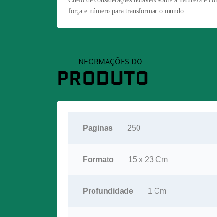
Cheio de considerações notáveis sobre a natureza e c
força e número para transformar o mundo.
INFORMAÇÕES DO
PRODUTO
Paginas
250
Formato
15 x 23 Cm
Profundidade
1 Cm