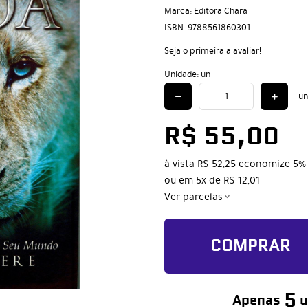
Marca:
Editora Chara
ISBN:
9788561860301
Seja o primeira a avaliar!
Unidade: un
un
R$ 55,00
à vista
R$ 52,25
economize
5%
ou em
5x
de
R$ 12,01
Ver parcelas
COMPRAR
5
Apenas
u