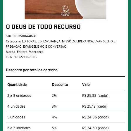
O DEUS DE TODO RECURSO
Sku:
60D35D0A4B7AC
Categoria:
EDITORAS
,
ED. ESPERANÇA
,
MISSÕES
,
LIDERANÇA
,
EVANGELHO E
PREGAÇÃO
,
EVANGELISMO E CONVERSÃO
Marca:
Editora Esperança
ISBN:
9786599061905
Desconto por total de carrinho
Quantidade
Desconto
Valor
2 a 3 unidades
2%
R$ 25,38
(cada)
4 unidades
3%
R$ 25,12
(cada)
5 unidades
4%
R$ 24,86
(cada)
6 a 7 unidades
5%
R$ 24,60
(cada)