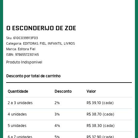
O ESCONDERIJO DE ZOE
Sku:
610C039913F03
Categoria:
EDITORAS
,
FIEL
,
INFANTIL
,
LIVROS
Marca:
Editora Fiel
ISBN:
9786557230145
Produto Indisponível
Desconto por total de carrinho
Quantidade
Desconto
Valor
2 a 3 unidades
2%
R$ 39,10
(cada)
4 unidades
3%
R$ 38,70
(cada)
5 unidades
4%
R$ 38,30
(cada)
6 a 7 unidades
5%
R$ 37,90
(cada)