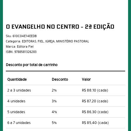
O EVANGELHO NO CENTRO - 2ª EDIÇÃO
Sku:
610C04E14EEDB
Categoria:
EDITORAS
,
FIEL
,
IGREJA
,
MINISTÉRIO PASTORAL
Marca:
Editora Fiel
ISBN:
9788581326283
Desconto por total de carrinho
Quantidade
Desconto
Valor
2 a 3 unidades
2%
R$ 88,10
(cada)
4 unidades
3%
R$ 87,20
(cada)
5 unidades
4%
R$ 86,30
(cada)
6 a 7 unidades
5%
R$ 85,40
(cada)