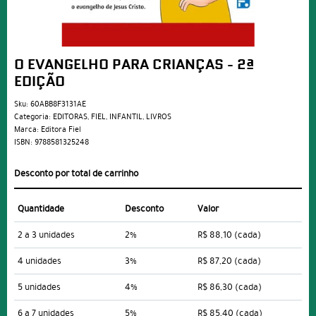
O EVANGELHO PARA CRIANÇAS - 2ª
EDIÇÃO
Sku:
60ABB8F3131AE
Categoria:
EDITORAS
,
FIEL
,
INFANTIL
,
LIVROS
Marca:
Editora Fiel
ISBN:
9788581325248
Desconto por total de carrinho
Quantidade
Desconto
Valor
2 a 3 unidades
2%
R$ 88,10
(cada)
4 unidades
3%
R$ 87,20
(cada)
5 unidades
4%
R$ 86,30
(cada)
6 a 7 unidades
5%
R$ 85,40
(cada)