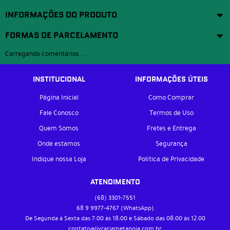
INFORMAÇÕES DO PRODUTO
FORMAS DE PARCELAMENTO
Carregando comentários ...
INSTITUCIONAL
INFORMAÇÕES ÚTEIS
Página Inicial
Como Comprar
Fale Conosco
Termos de Uso
Quem Somos
Fretes e Entrega
Onde estamos
Segurança
Indique nossa Loja
Política de Privacidade
ATENDIMENTO
(68)
3301-7551
68 9
9977-4767
(WhatsApp)
De Segunda à Sexta das 7:00 às 18:00 e Sábado das 08:00 às 12:00
contato@livrariametanoia.com.br