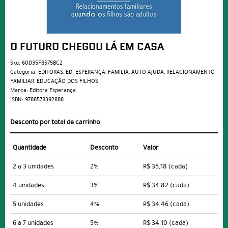
O FUTURO CHEGOU LÁ EM CASA
Sku:
60D35F8575BC2
Categoria:
EDITORAS
,
ED. ESPERANÇA
,
FAMÍLIA
,
AUTO-AJUDA
,
RELACIONAMENTO
FAMILIAR
,
EDUCAÇÃO DOS FILHOS
Marca:
Editora Esperança
ISBN:
9788578392888
Desconto por total de carrinho
Quantidade
Desconto
Valor
2 a 3 unidades
2%
R$ 35,18
(cada)
4 unidades
3%
R$ 34,82
(cada)
5 unidades
4%
R$ 34,46
(cada)
6 a 7 unidades
5%
R$ 34,10
(cada)