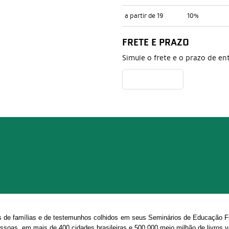
a partir de 19
10%
FRETE E PRAZO
Simule o frete e o prazo de en
s de famílias e de testemunhos colhidos em seus Seminários de Educação Fi
essoas, em mais de 400 cidades brasileiras e 500.000 meio milhão de livros 