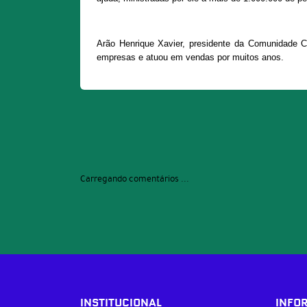
Arão Henrique Xavier, presidente da Comunidade Cris
empresas e atuou em vendas por muitos anos.
Carregando comentários ...
INSTITUCIONAL
INFO