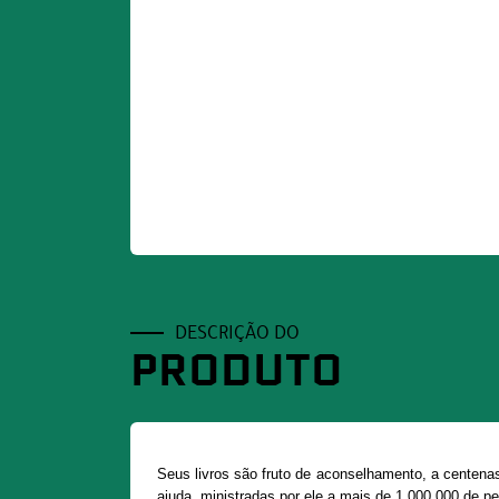
DESCRIÇÃO DO
PRODUTO
Seus livros são fruto de aconselhamento, a centena
ajuda, ministradas por ele a mais de 1.000.000 de p