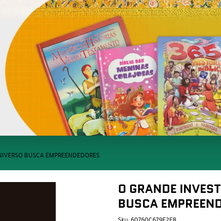
UNIVERSO BUSCA EMPREENDEDORES
O GRANDE INVES
BUSCA EMPREEN
Sku:
60760C679F2EB