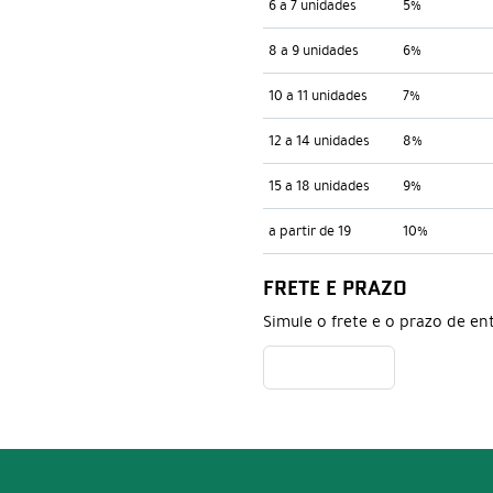
6 a 7 unidades
5%
8 a 9 unidades
6%
10 a 11 unidades
7%
12 a 14 unidades
8%
15 a 18 unidades
9%
a partir de 19
10%
FRETE E PRAZO
Simule o frete e o prazo de en