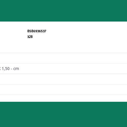
8586936537
328
X 1,50 - cm