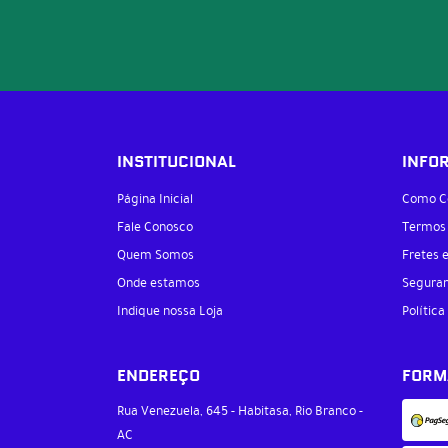
INSTITUCIONAL
INFO
Página Inicial
Como C
Fale Conosco
Termos
Quem Somos
Fretes 
Onde estamos
Segura
Indique nossa Loja
Política
ENDEREÇO
FORM
Rua Venezuela, 645
-
Habitasa, Rio Branco
-
AC