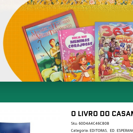
O LIVRO DO CAS
Sku:
60D4A4C46CB0B
Categoria:
EDITORAS
ED. ESPERAN