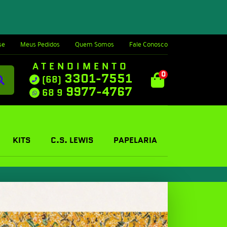
se
Meus Pedidos
Quem Somos
Fale Conosco
ATENDIMENTO
0
3301-7551
(68)
9977-4767
68 9
KITS
C.S. LEWIS
PAPELARIA