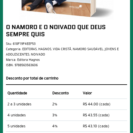
O NAMORO E O NOIVADO QUE DEUS
SEMPRE QUIS
Sku:
618F19F4EEF53
Categoria:
EDITORAS
,
HAGNOS
,
VIDA CRISTÃ
,
NAMORO SAUDÁVEL
,
JOVENS E
ADOLESCENTES
,
NOIVADO
Marca:
Editora Hagnos
ISBN:
9788563563606
Desconto por total de carrinho
Quantidade
Desconto
Valor
2 a 3 unidades
2%
R$ 44,00
(cada)
4 unidades
3%
R$ 43,55
(cada)
5 unidades
4%
R$ 43,10
(cada)