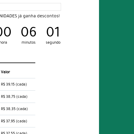
UNIDADES já ganha descontos!
00
06
00
hora
minutos
segundo
Valor
R$ 39,15
(cada)
R$ 38,75
(cada)
R$ 38,35
(cada)
R$ 37,95
(cada)
R$ 37,55
(cada)