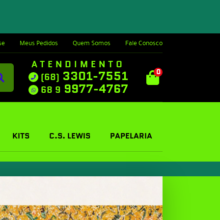
se
Meus Pedidos
Quem Somos
Fale Conosco
ATENDIMENTO
0
3301-7551
(68)
9977-4767
68 9
KITS
C.S. LEWIS
PAPELARIA