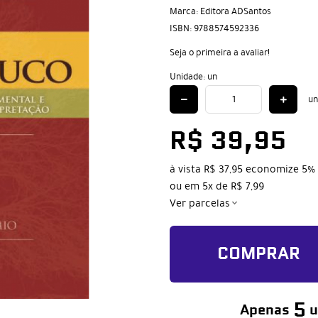
Marca:
Editora ADSantos
ISBN:
9788574592336
Seja o primeira a avaliar!
Unidade: un
un
R$ 39,95
à vista
R$ 37,95
economize
5%
ou em
5x
de
R$ 7,99
Ver parcelas
COMPRAR
5
Apenas
u