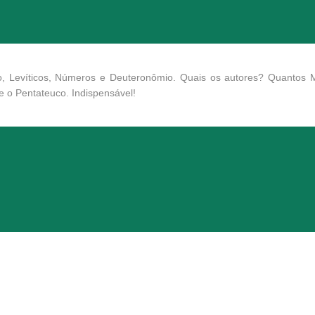
o, Levíticos, Números e Deuteronômio. Quais os autores? Quantos 
 o Pentateuco. Indispensável!