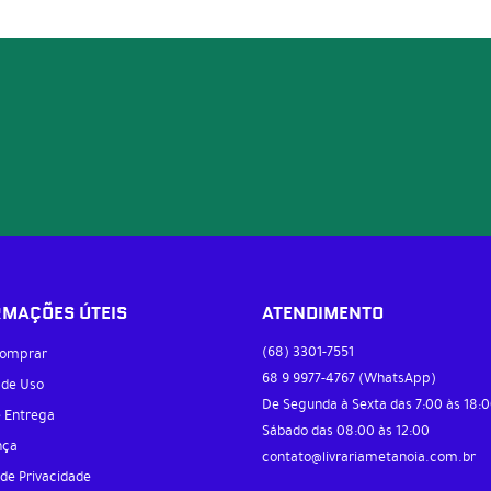
RMAÇÕES ÚTEIS
ATENDIMENTO
(68)
3301-7551
omprar
68 9
9977-4767
(WhatsApp)
 de Uso
De Segunda à Sexta das 7:00 às 18:0
e Entrega
Sábado das 08:00 às 12:00
nça
contato@livrariametanoia.com.br
 de Privacidade