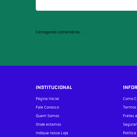
Carregando comentários ...
INSTITUCIONAL
INFO
Página Inicial
Como C
Fale Conosco
Termos
Quem Somos
Fretes 
Onde estamos
Segura
Indique nossa Loja
Política