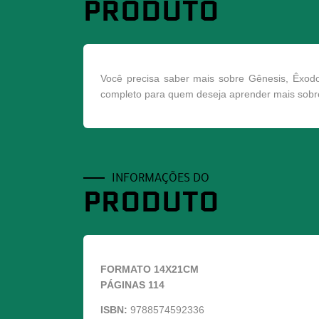
PRODUTO
Você precisa saber mais sobre Gênesis, Êxod
completo para quem deseja aprender mais sobre
INFORMAÇÕES DO
PRODUTO
FORMATO 14X21CM
PÁGINAS 114
ISBN:
9788574592336