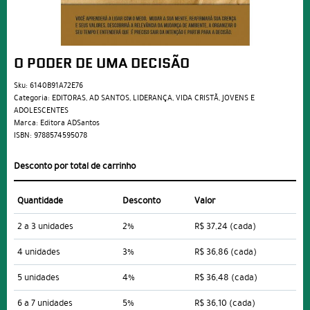
O PODER DE UMA DECISÃO
Sku:
6140B91A72E76
Categoria:
EDITORAS
,
AD SANTOS
,
LIDERANÇA
,
VIDA CRISTÃ
,
JOVENS E
ADOLESCENTES
Marca:
Editora ADSantos
ISBN:
9788574595078
Desconto por total de carrinho
Quantidade
Desconto
Valor
2 a 3 unidades
2%
R$ 37,24
(cada)
4 unidades
3%
R$ 36,86
(cada)
5 unidades
4%
R$ 36,48
(cada)
6 a 7 unidades
5%
R$ 36,10
(cada)